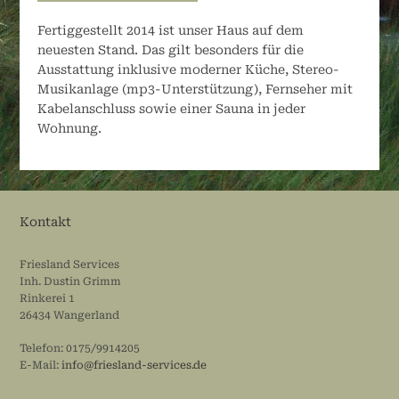
Fertiggestellt 2014 ist unser Haus auf dem
neuesten Stand. Das gilt besonders für die
Ausstattung inklusive moderner Küche, Stereo-
Musikanlage (mp3-Unterstützung), Fernseher mit
Kabelanschluss sowie einer Sauna in jeder
Wohnung.
Kontakt
Friesland Services
Inh. Dustin Grimm
Rinkerei 1
26434 Wangerland
Telefon: 0175/9914205
E-Mail:
info@friesland-services.de